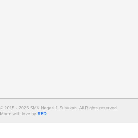
REKAPITULASI REALISASI PENGGUNAAN DANA BOSP
Prestasi
Keahlian
Teknik Ototronik
Kriya Kreatif Batik dan Tekstil
Teknik Jaringan Komputer dan
Telekomunikasi
Desain Interior dan Tek. Furnitur
Info
© 2015 - 2026 SMK Negeri 1 Susukan. All Rights reserved.
Agenda
Made with love by
RED
Pengumuman
Berita Sekolah