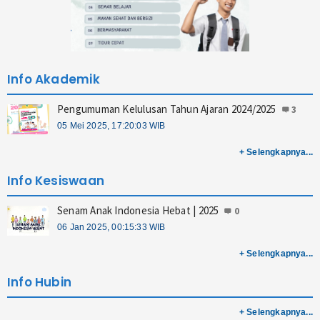
I PENGGUNAAN DANA BOSP
PARENTING
PARENTING PRA PKL
Prestasi
Keahlian
Info Akademik
Teknik Ototronik
Pengumuman Kelulusan Tahun Ajaran 2024/2025
3
Kriya Kreatif Batik dan Tekstil
05 Mei 2025, 17:20:03 WIB
Teknik Jaringan Komputer dan
+ Selengkapnya...
Telekomunikasi
Info Kesiswaan
Desain Interior dan Tek. Furnitur
Senam Anak Indonesia Hebat | 2025
0
Info
06 Jan 2025, 00:15:33 WIB
+ Selengkapnya...
Agenda
Info Hubin
Pengumuman
+ Selengkapnya...
Berita Sekolah